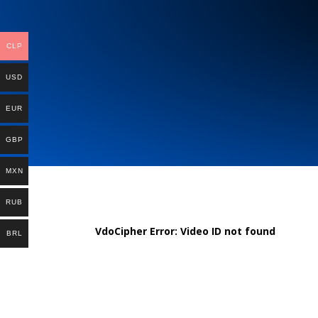
CLP
USD
EUR
GBP
MXN
RUB
VdoCipher Error: Video ID not found
BRL