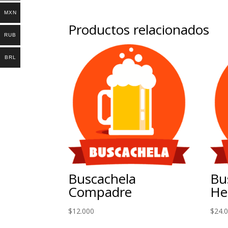
MXN
Productos relacionados
RUB
BRL
Buscachela
Bu
Compadre
He
$
12.000
$
24.