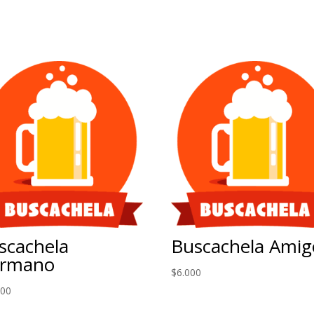
scachela
Buscachela Amig
rmano
$
6.000
000