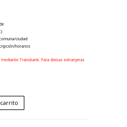
de
c)
a comuna/ciudad
ripción/horarios
mediante Transbank. Para divisas extranjeras
 carrito